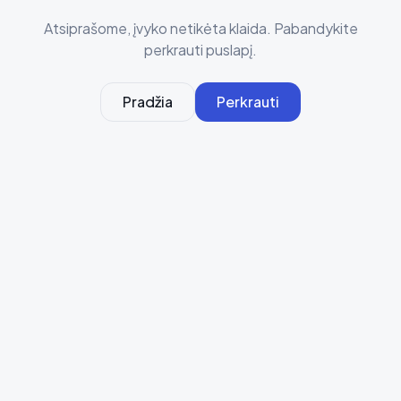
Atsiprašome, įvyko netikėta klaida. Pabandykite
perkrauti puslapį.
Pradžia
Perkrauti