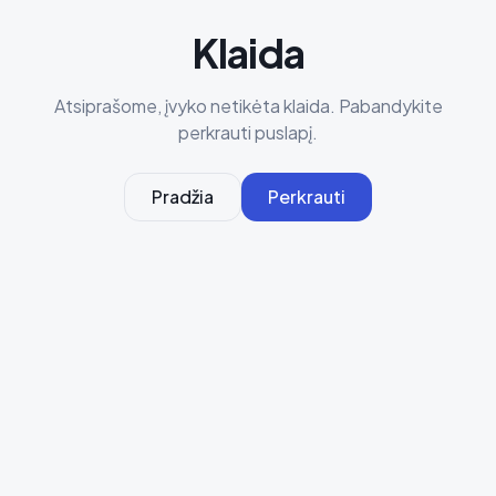
Klaida
Atsiprašome, įvyko netikėta klaida. Pabandykite
perkrauti puslapį.
Pradžia
Perkrauti