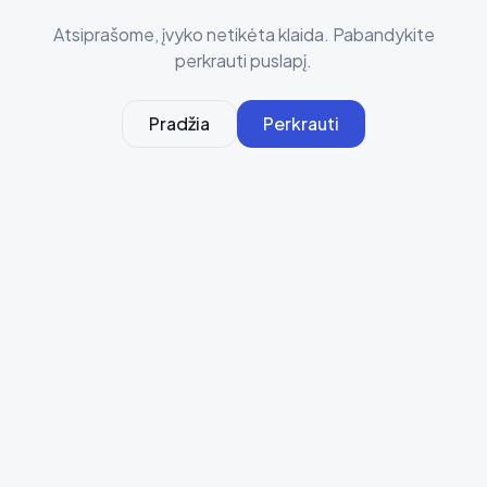
Atsiprašome, įvyko netikėta klaida. Pabandykite
perkrauti puslapį.
Pradžia
Perkrauti