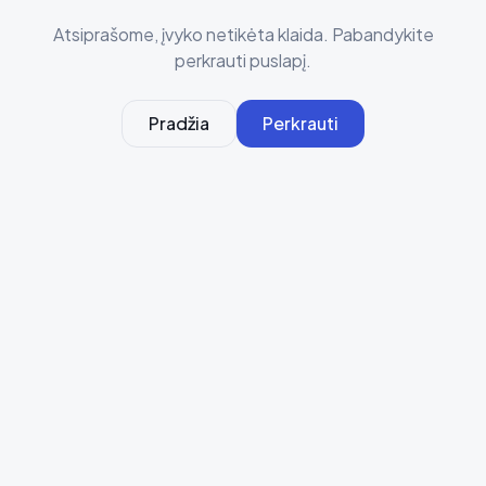
Atsiprašome, įvyko netikėta klaida. Pabandykite
perkrauti puslapį.
Pradžia
Perkrauti